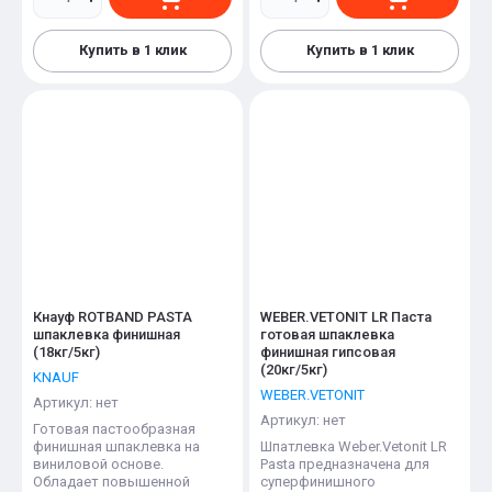
Купить в 1 клик
Купить в 1 клик
Кнауф ROTBAND PASTA
WEBER.VETONIT LR Паста
шпаклевка финишная
готовая шпаклевка
(18кг/5кг)
финишная гипсовая
(20кг/5кг)
KNAUF
WEBER.VETONIT
Артикул:
нет
Артикул:
нет
Готовая пастообразная
финишная шпаклевка на
Шпатлевка Weber.Vetonit LR
виниловой основе.
Pasta предназначена для
Обладает повышенной
суперфинишного