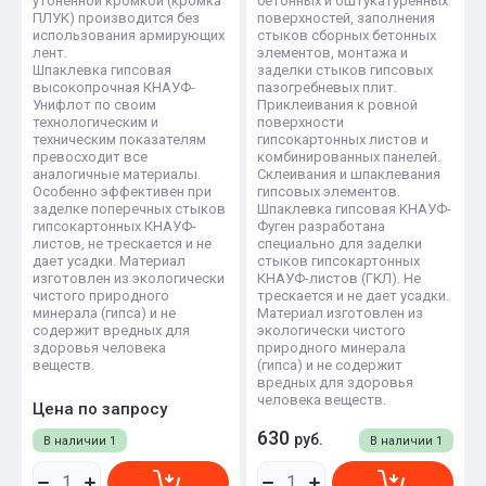
утонённой кромкой (кромка
бетонных и оштукатуренных
ПЛУК) производится без
поверхностей, заполнения
использования армирующих
стыков сборных бетонных
лент.
элементов, монтажа и
Шпаклевка гипсовая
заделки стыков гипсовых
высокопрочная КНАУФ-
пазогребневых плит.
Унифлот по своим
Приклеивания к ровной
технологическим и
поверхности
техническим показателям
гипсокартонных листов и
превосходит все
комбинированных панелей.
аналогичные материалы.
Склеивания и шпаклевания
Особенно эффективен при
гипсовых элементов.
заделке поперечных стыков
Шпаклевка гипсовая КНАУФ-
гипсокартонных КНАУФ-
Фуген разработана
листов, не трескается и не
специально для заделки
дает усадки. Материал
стыков гипсокартонных
изготовлен из экологически
КНАУФ-листов (ГКЛ). Не
чистого природного
трескается и не дает усадки.
минерала (гипса) и не
Материал изготовлен из
содержит вредных для
экологически чистого
здоровья человека
природного минерала
веществ.
(гипса) и не содержит
вредных для здоровья
человека веществ.
Цена по запросу
630
руб.
В наличии
1
В наличии
1