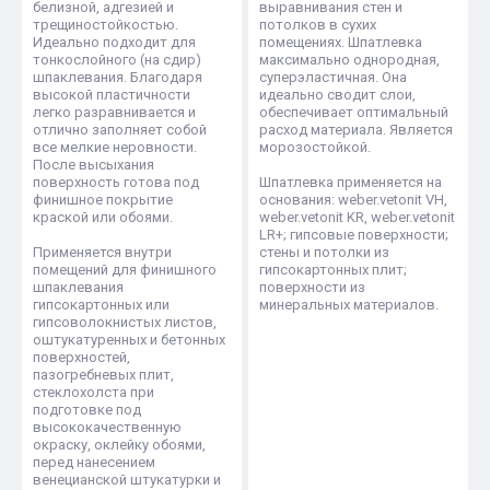
белизной, адгезией и
выравнивания стен и
трещиностойкостью.
потолков в сухих
Идеально подходит для
помещениях. Шпатлевка
тонкослойного (на сдир)
максимально однородная,
шпаклевания. Благодаря
суперэластичная. Она
высокой пластичности
идеально сводит слои,
легко разравнивается и
обеспечивает оптимальный
отлично заполняет собой
расход материала. Является
все мелкие неровности.
морозостойкой.
После высыхания
поверхность готова под
Шпатлевка применяется на
финишное покрытие
основания: weber.vetonit VH,
краской или обоями.
weber.vetonit KR, weber.vetonit
LR+; гипсовые поверхности;
Применяется внутри
стены и потолки из
помещений для финишного
гипсокартонных плит;
шпаклевания
поверхности из
гипсокартонных или
минеральных материалов.
гипсоволокнистых листов,
оштукатуренных и бетонных
поверхностей,
пазогребневых плит,
стеклохолста при
подготовке под
высококачественную
окраску, оклейку обоями,
перед нанесением
венецианской штукатурки и