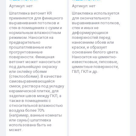
Артикул:
нет
Артикул:
нет
Шпатлевка ветонит KR
Шпаклевка используется
применяется для финишного
для окончательного
выравнивания потолков и
выравнивания потолков,
стен в помещениях с сухим и
стен и иных не
нормальным влажностным
деформирующихся
режимом. Наносится на
поверхностей перед
предварительно
нанесением обоев или
прошпатлеванные или
краски, и образует
прогрунтованные
основание белого цвета.
поверхности. Финишная
Наносится на цементно-
ветонит может наноситься
известковые, гипсовые,
под дальнейшую окраску
цементные поверхности,
или оклейку обоями
ГВЛ, ГКЛ и др.
(стеклообоями). В качестве
самовыравнивающейся
смеси, раствора под укладку
керамической плитки, для
заделки швов между ГКЛ, а
также в помещениях с
относительной влажностью
воздуха более 70%
(например, ванные комнаты
или сауны) шпатлевка
использована быть не
может.