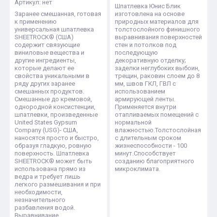
Артикул:
нет
Шпатлевка Юнис Блик
Заранее смешанная, готовая
изготовлена на основе
к применению
природных материалов для
универсальная шпатлевка
толстослойного финишного
SHEETROCK® (США)
выравнивания поверхностей
содержит связующие
стен и потолков под
виниловые вещества и
последующую
другие ингредиенты,
декоративную отделку;
которые делают ее
заделки неглубоких выбоин,
свойства уникальными в
трещин, раковин слоем до 8
ряду других заранее
мм, швов ГКЛ, ГВЛ с
смешанных продуктов.
использованием
Смешанные до кремовой,
армирующей ленты.
однородной консистенции,
Применяется внутри
шпатлевки, произведенные
отапливаемых помещений с
United States Gypsum
нормальной
Company (USG)- США,
влажностью.Толстослойная
наносятся просто и быстро,
с длительным сроком
образуя гладкую, ровную
жизнеспособности - 100
поверхность. Шпатлевка
минут.Способствует
SHEETROCK® может быть
созданию благоприятного
использована прямо из
микроклимата.
ведра и требует лишь
легкого размешивания и при
необходимости,
незначительного
разбавления водой.
Выравнивание