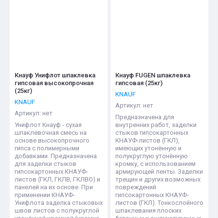
Название - Я-А
Название - А-Я
Кнауф Унифлот шпаклевка
Кнауф FUGEN шпаклевка
гипсовая высокопрочная
гипсовая (25кг)
(25кг)
KNAUF
KNAUF
Артикул:
нет
Артикул:
нет
Предназначена для
Унифлот Кнауф - сухая
внутренних работ, заделки
шпаклевочная смесь на
стыков гипсокартонных
основе высокопрочного
КНАУФ-листов (ГКЛ),
гипса с полимерными
имеющих утонённую и
добавками. Предназначена
полукруглую утонённую
для заделки стыков
кромку, с использованием
гипсокартонных КНАУФ-
армирующей ленты. Заделки
листов (ГКЛ, ГКЛВ, ГКЛВО) и
трещин и других возможных
панелей на их основе. При
повреждений
применении КНАУФ-
гипсокартонных КНАУФ-
Унифлота заделка стыковых
листов (ГКЛ). Тонкослойного
швов листов с полукруглой
шпаклевания плоских