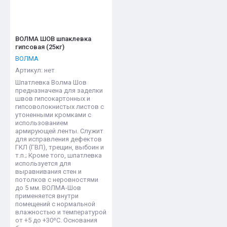
ВОЛМА ШОВ шпаклевка
гипсовая (25кг)
ВОЛМА
Артикул:
нет
Шпатлевка Волма Шов
предназначена для заделки
швов гипсокартонных и
гипсоволокнистых листов с
утоненными кромками с
использованием
армирующей ленты. Служит
для исправления дефектов
ГКЛ (ГВЛ), трещин, выбоин и
т.п.; Кроме того, шпатлевка
используется для
выравнивания стен и
потолков с неровностями
до 5 мм. ВОЛМА-Шов
применяется внутри
помещений с нормальной
влажностью и температурой
от +5 до +30ºС. Основания