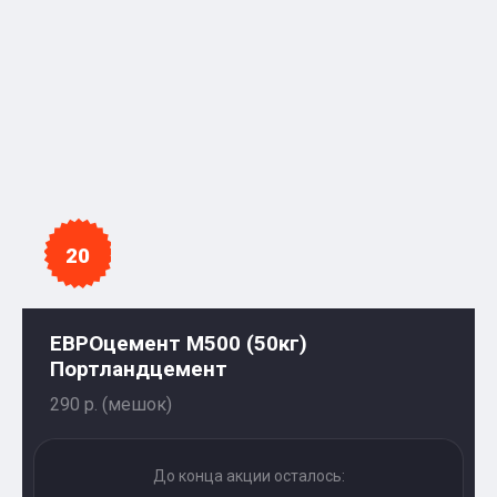
20
ЕВРОцемент М500 (50кг)
Портландцемент
290 р. (мешок)
До конца акции осталось: